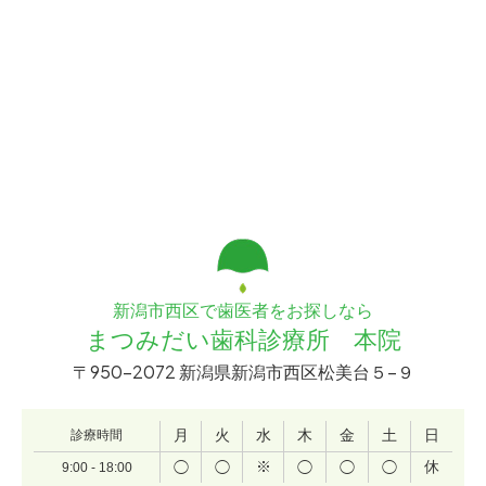
新潟市西区で歯医者をお探しなら
まつみだい歯科診療所 本院
〒950-2072 新潟県新潟市西区松美台５−９
月
火
水
木
金
土
日
診療時間
※
休
◯
◯
◯
◯
◯
9:00 - 18:00