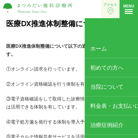
アクセス
MENU
医療DX推進体制整備について
2024年5月28日
医療DX推進体制整備について以下の通り対応を行っていま
ホーム
す。
初めての方へ
①オンライン請求を行っています。
②オンライン資格確認を行う体制を有しています。
当院について
③電子資格確認をして取得した診療情報を、診察室で閲覧又
当院の特徴
料金表・お支払い
は活用できる体制を有しています。
歯科医師・スタッフ
④電子処方箋を発行する体制を導入予定です。
治療症例紹介
院内・設備紹介
⑤電子カルテ情報共有サービスを活用できる体制については