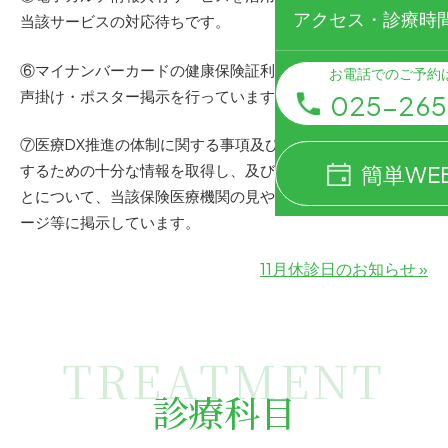
アクセス・診療時
当該サービスの対応待ちです。
⑥マイナンバーカードの健康保険証利用の使用について、お
お電話でのご予約
声掛け・ポスター掲示を行っています。
025-265
⑦医療DX推進の体制に関する事項及び質の高い診療を実施
簡単WE
するための十分な情報を取得し、及び活用して診療を行うこ
とについて、当該保険医療機関の見やすい場所及びホームペ
ージ等に掲示しています。
投
11月休診日のお知らせ »
稿
ナ
TREATMENT
ビ
診療科目
ゲ
ー