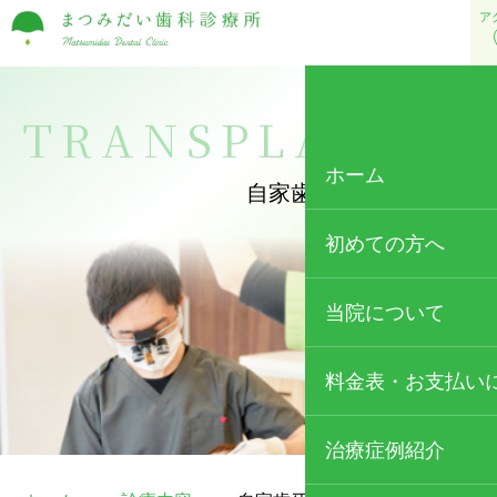
ア
TRANSPLANTAT
ホーム
自家歯牙移植
初めての方へ
当院について
当院の特徴
料金表・お支払い
歯科医師・スタッフ
治療症例紹介
院内・設備紹介