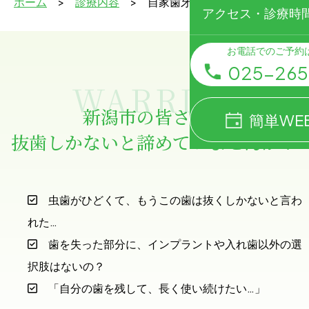
ホーム
診療内容
自家歯牙移植
アクセス・診療時
お電話でのご予約
025-265
WARRIES
新潟市の皆さまへ
簡単WE
抜歯しかないと諦めていませんか？
虫歯がひどくて、もうこの歯は抜くしかないと言わ
れた…
歯を失った部分に、インプラントや入れ歯以外の選
択肢はないの？
「自分の歯を残して、長く使い続けたい…」