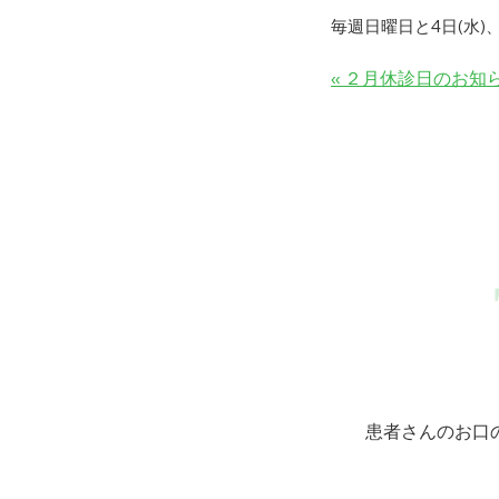
毎週日曜日と4日(水)、
投
« ２月休診日のお知
稿
ナ
ビ
ゲ
ー
シ
ョ
ン
患者さんのお口