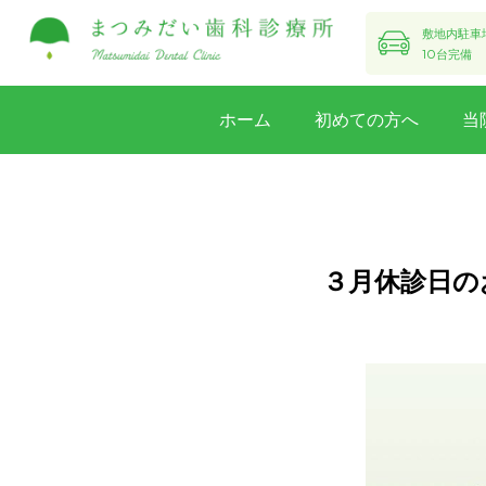
敷地内駐車
10台完備
ホーム
初めての方へ
当
３月休診日の