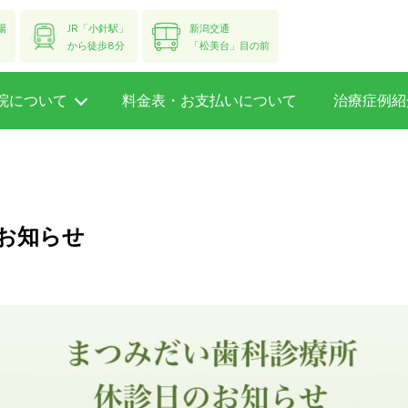
場
JR「小針駅」
新潟交通
から徒歩8分
「松美台」目の前
院について
料金表・お支払いについて
治療症例紹
お知らせ