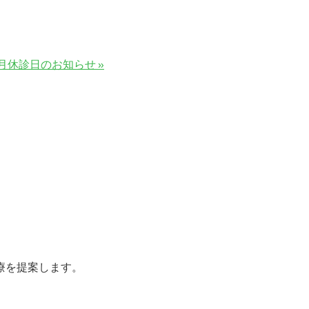
月休診日のお知らせ »
T
療を提案します。