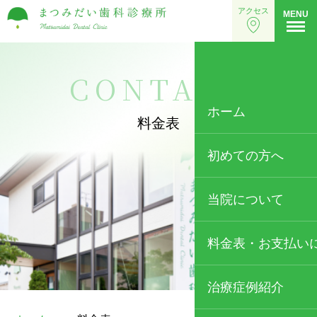
アクセス
MENU
CONTACT
ホーム
料金表
初めての方へ
当院について
当院の特徴
料金表・お支払い
歯科医師・スタッフ
治療症例紹介
院内・設備紹介