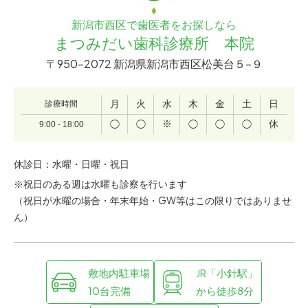
新潟市西区で歯医者をお探しなら
まつみだい歯科診療所 本院
〒950-2072 新潟県新潟市西区松美台５−９
月
火
水
木
金
土
日
診療時間
※
休
◯
◯
◯
◯
◯
9:00 - 18:00
休診日：水曜・日曜・祝日
※祝日のある週は水曜も診察を行います
（祝日が水曜の場合・年末年始・GW等はこの限りではありませ
ん）
敷地内駐車場
JR「小針駅」
10台完備
から徒歩8分