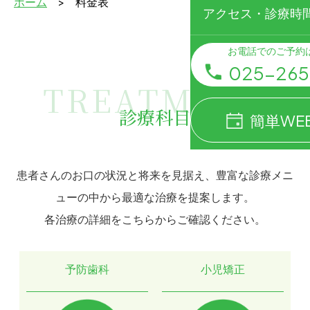
ホーム
料金表
アクセス・診療時
お電話でのご予約
025-265
TREATMENT
診療科目
簡単WE
患者さんのお口の状況と将来を見据え、豊富な診療メニ
ューの中から最適な治療を提案します。
各治療の詳細をこちらからご確認ください。
予防歯科
小児矯正